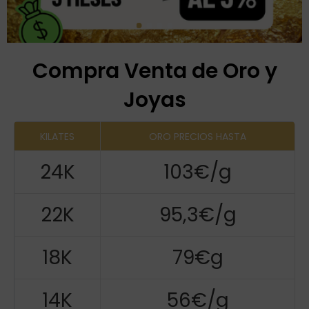
Compra Venta de Oro y
Joyas
KILATES
ORO PRECIOS HASTA
24K
103€/g
22K
95,3€/g
18K
79€g
14K
56€/g