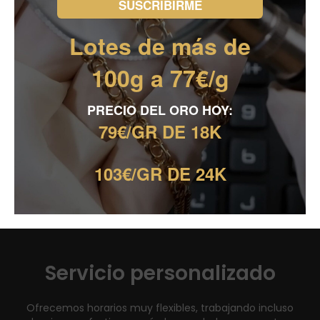
Disponibles para ti
Lotes de más de
Atendemos 24/7
100g a 77€/g
PRECIO DEL ORO HOY:
79€/GR DE 18K
Reseñas de nuestros clientes
103€/GR DE 24K
Servicio personalizado
Ofrecemos horarios muy flexibles, trabajando incluso