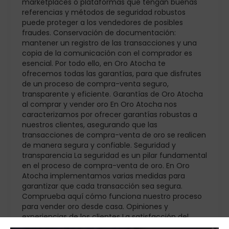
marketplaces o plataformas que tengan buenas
referencias y métodos de seguridad robustos
puede proteger a los vendedores de posibles
fraudes. Conservación de documentación:
mantener un registro de las transacciones y una
copia de la comunicación con el comprador es
esencial. Por todo ello, en Oro Atocha te
ofrecemos todas las garantías, para que disfrutes
de un proceso de compra-venta seguro,
transparente y eficiente. Garantías de Oro Atocha
al comprar y vender oro En Oro Atocha nos
caracterizamos por ofrecer garantías robustas a
nuestros clientes, asegurando que las
transacciones de compra-venta de oro se realicen
de manera segura y confiable. Seguridad y
transparencia La seguridad es un pilar fundamental
en el proceso de compra-venta de oro. En Oro
Atocha implementamos varias medidas para
garantizar que cada transacción sea segura.
Comprueba aquí cómo funciona nuestro proceso
para vender oro desde casa. Opiniones y
experiencias de los clientes La satisfacción del
cliente es vital para Oro Atocha, lo que se refleja en