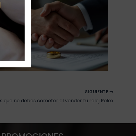
g
SIGUIENTE
s que no debes cometer al vender tu reloj Rolex