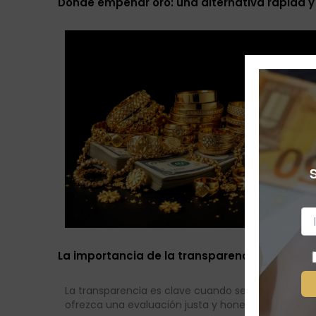
Dónde empeñar oro: una alternativa rápida y
La importancia de la transparencia en la ven
La transparencia es clave cuando se trata de vend
ofrezca una evaluación justa y honesta de tus obj