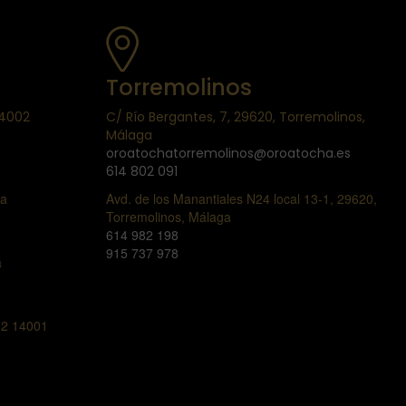
Torremolinos
14002
C/ Río Bergantes, 7, 29620, Torremolinos,
Málaga
oroatochatorremolinos@oroatocha.es
614 802 091
ba
Avd. de los Manantiales N24 local 13-1, 29620,
Torremolinos, Málaga
614 982 198
915 737 978
a
l 2 14001