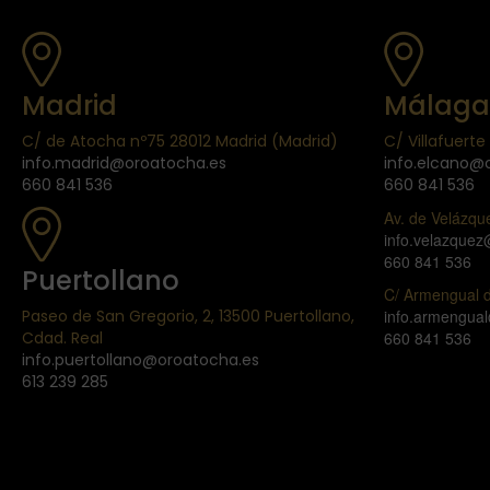
Madrid
Málaga
C/ de Atocha nº75 28012 Madrid (Madrid)
C/ Villafuert
info.madrid@oroatocha.es
info.elcano@
660 841 536
660 841 536
Av. de Velázqu
info.velazque
660 841 536
Puertollano
C/ Armengual d
Paseo de San Gregorio, 2, 13500 Puertollano,
info.armengua
Cdad. Real
660 841 536
info.puertollano@oroatocha.es
613 239 285