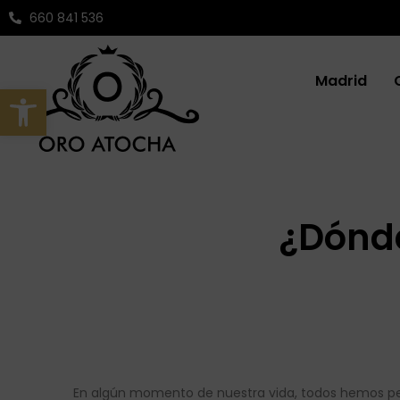
Ir
Navegación
660 841 536
al
de
contenido
entradas
Madrid
Abrir barra de herramientas
¿Dónde
En algún momento de nuestra vida, todos hemos pens