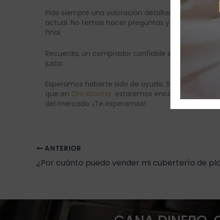
Pide siempre una valoración detallada. Esto debe in
actual. No temas hacer preguntas y asegúrate de
final.
Recuerda, un comprador confiable siempre estará d
justa.
Esperamos haberte sido de ayuda. Si quieres vender
que en
Oro Atocha
estaremos encantados de atende
del mercado. ¡Te esperamos!
ANTERIOR
¿Por cuánto puedo vender mi cubertería de pl