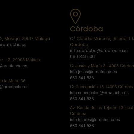
Córdoba
e 2, Málaga, 29017 Málaga
C/ Claudio Marcelo, 19 local 1, 
oroatocha.es
Córdoba
info.cordoba@oroatocha.es
660 841 536
ez, 13, 29003 Málaga
z@oroatocha.es
C/ Jesús y María 3 14003 Córdo
info.jesus@oroatocha.es
660 841 536
e la Mota, 36
l@oroatocha.es
C/ Concepción 13 14003 Córdob
info.concepcion@oroatocha.es
660 841 536
Av. Ronda de los Tejares 13 loca
Córdoba
info.tejares@oroatocha.es
660 841 536