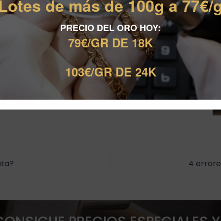
Lotes de más de 100g a 77€/
cluir el peso del oro, su pureza y el precio del mercado
 entender perfectamente cómo se ha calculado el precio
PRECIO DEL ORO HOY:
79€/GR DE 18K
ispuesto a explicarte el proceso y a ofrecerte una oferta
103€/GR DE 24K
 oro, tus joyas de oro o realizar algún empeño, no olvides
rte, realizar una tasación y ofrecerte el mejor precio
ata?
4 errore