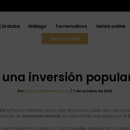
Córdoba
Málaga
Torremolinos
Venta online
Tienda Online
: una inversión popula
Por
Beatriz Barbecho Eccuo
/
7 de octubre de 2025
ata
se ha consolidado como una alternativa, cada vez más atra
muestran un
creciente interés
en este metal, impulsado por la
es que influyen en su precio y cómo puedes aprovechar su potenc