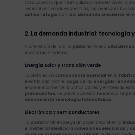
Otro aspecto que ha impulsado la inversión en plata
recesión en varias economías, los inversores busca
activo refugio
con una
demanda creciente
en e
2. La demanda industrial: tecnología 
A diferencia del oro, la
plata
tiene una
alta demand
economía moderna:
Energía solar y transición verde
La plata es un
componente esencial
en la
fabric
electricidad. Con el
auge
de las
energías renovab
exponencialmente. Muchos países y empresas está
precedentes
. Se prevé que esta tendencia seguir
avance en la tecnología fotovoltaica
.
Electrónica y semiconductores
La
plata
también juega un papel crucial en la
indus
el
material ideal
para
conexiones eléctricas
y
co
auge de la inteligencia artificial
, la demanda de 