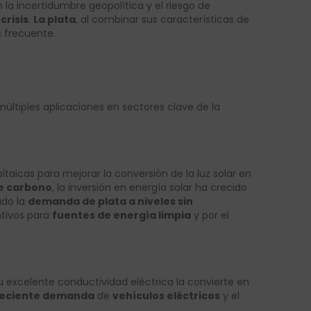
n la incertidumbre geopolítica y el riesgo de
crisis
.
La plata
, al combinar sus características de
 frecuente.
múltiples aplicaciones en sectores clave de la
voltaicas para mejorar la conversión de la luz solar en
e carbono
, la inversión en energía solar ha crecido
vado la
demanda de plata a niveles sin
ntivos para
fuentes de energía limpia
y por el
Su excelente conductividad eléctrica la convierte en
reciente demanda
de
vehículos eléctricos
y el