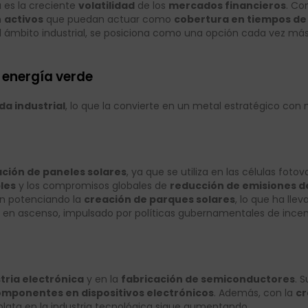
 es la creciente
volatilidad
de los
mercados financieros
. Co
n
activos
que puedan actuar como
cobertura en tiempos de 
l ámbito industrial, se posiciona como una opción cada vez más
y energía verde
a industrial
, lo que la convierte en un metal estratégico con 
ación de paneles solares
, ya que se utiliza en las células foto
les
y los compromisos globales de
reducción de emisiones d
n potenciando la
creación de parques solares
, lo que ha lle
á en ascenso, impulsado por políticas gubernamentales de ince
tria electrónica
y en la
fabricación de semiconductores
. 
mponentes en dispositivos electrónicos
. Además, con la
c
plata en la industria tecnológica sigue aumentando.