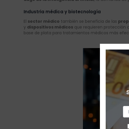
Industria médica y biotecnología
El
sector médico
también se beneficia de las
prop
y
dispositivos médicos
que requieren protección c
base de plata para tratamientos médicos más efect