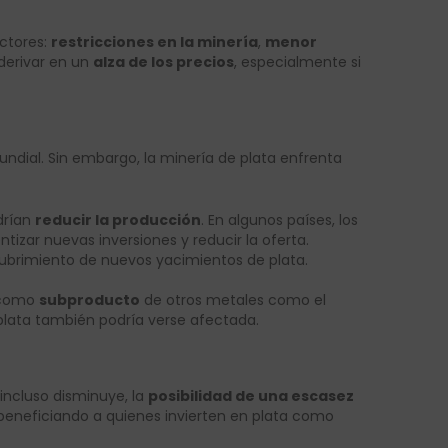
ctores:
restricciones en la minería
,
menor
 derivar en un
alza de los precios
, especialmente si
undial. Sin embargo, la minería de plata enfrenta
rían
reducir la producción
. En algunos países, los
entizar nuevas inversiones y reducir la oferta.
cubrimiento de nuevos yacimientos de plata.
 como
subproducto
de otros metales como el
 plata también podría verse afectada.
incluso disminuye, la
posibilidad de una escasez
 beneficiando a quienes invierten en plata como