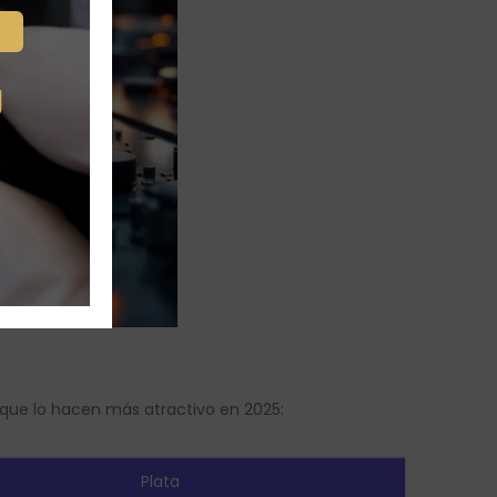
g
que lo hacen más atractivo en 2025:
Plata