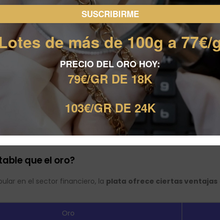
Lotes de más de 100g a 77€/
PRECIO DEL ORO HOY:
79€/GR DE 18K
103€/GR DE 24K
table que el oro?
ular en el sector financiero, la
plata
ofrece ciertas ventajas
Oro