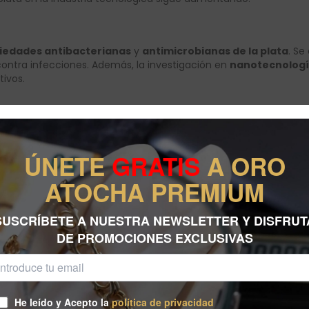
iedades antibacterianas
y
antimicrobianas de la plata
. S
ontra infecciones. Además, la investigación en
nanotecnolog
ivos.
ÚNETE
GRATIS
A ORO
ATOCHA PREMIUM
SUSCRÍBETE A NUESTRA NEWSLETTER Y DISFRUT
DE PROMOCIONES EXCLUSIVAS
He leído y Acepto la
política de privacidad