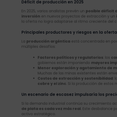
Déficit de producción en 2025
En 2025, varios analistas prevén un
posible déficit
inversión
en nuevos proyectos de extracción y un
la oferta no logra adaptarse al ritmo creciente del
Principales productores y riesgos en la oferta
La
producción argéntica
está concentrada en poc
múltiples desafíos:
Factores políticos y regulatorios
: los
ca
gobiernos están imponiendo
mayores impu
Menor exploración y agotamiento de m
Muchas de las minas existentes están enve
Costos de extracción y sostenibilidad
: 
cobre y el zinc
. Si la producción de estos
Un escenario de escasez impulsaría los preci
Si la demanda industrial continúa su crecimiento a
de plata es cada vez más real
. Este desbalance p
activo estratégico.