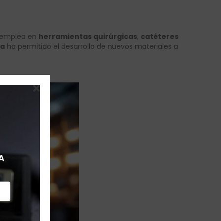
e emplea en
herramientas quirúrgicas
,
catéteres
ía
ha permitido el desarrollo de nuevos materiales a
A