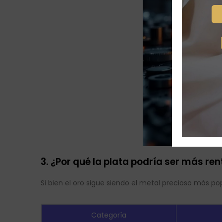
3. ¿Por qué la plata podría ser más ren
Si bien el oro sigue siendo el metal precioso más pop
Categoría