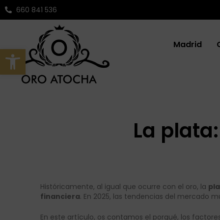
Ir
Navegación
660 841 536
al
de
contenido
entradas
Madrid
Abrir barra de herramientas
La plata
Históricamente, al igual que ocurre con el oro, la
pl
financiera
. En 2025, las tendencias del mercado 
En este artículo, os contamos el porqué, los factor