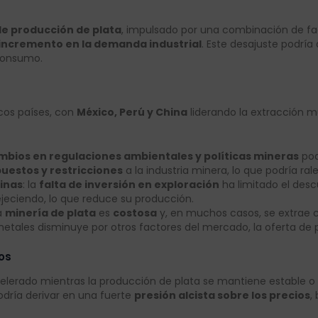
 de producción de plata
, impulsado por una combinación de fa
incremento en la demanda industrial
. Este desajuste podría
 consumo.
os países, con
México, Perú y China
liderando la extracción m
mbios en regulaciones ambientales y políticas mineras
pod
estos y restricciones
a la industria minera, lo que podría ral
inas
: la
falta de inversión en exploración
ha limitado el des
jeciendo, lo que reduce su producción.
la
minería de plata
es
costosa
y, en muchos casos, se extrae
 metales disminuye por otros factores del mercado, la oferta de
os
celerado mientras la producción de plata se mantiene estable o 
odría derivar en una fuerte
presión alcista sobre los precios
,